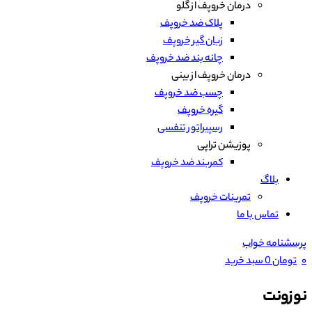
درمان خروپف از گلو
پلاک ضد خروپف
زبان گیر خروپف
چانه بند ضد خروپف
درمان خروپف از بینی
چسب ضد خروپف
گیره خروپف
رسپیراتور تنفسی
پوزیشن تراپی
کمربند ضد خروپف
بلاگ
تمرینات خروپف
تماس با ما
پرسشنامه خواب
۰
تومان
0
سبد خرید
نوزونت