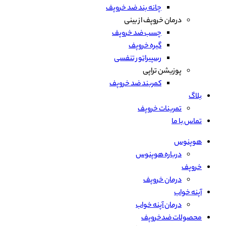
چانه بند ضد خروپف
درمان خروپف از بینی
چسب ضد خروپف
گیره خروپف
رسپیراتور تنفسی
پوزیشن تراپی
کمربند ضد خروپف
بلاگ
تمرینات خروپف
تماس با ما
هوپنوس
درباره هوپنوس
خروپف
درمان خروپف
آپنه خواب
درمان آپنه خواب
محصولات ضدخروپف